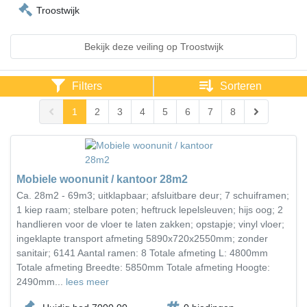
Troostwijk
Bekijk deze veiling op Troostwijk
Filters
Sorteren
1
2
3
4
5
6
7
8
Mobiele woonunit / kantoor 28m2
Ca. 28m2 - 69m3; uitklapbaar; afsluitbare deur; 7 schuiframen;
1 kiep raam; stelbare poten; heftruck lepelsleuven; hijs oog; 2
handlieren voor de vloer te laten zakken; opstapje; vinyl vloer;
ingeklapte transport afmeting 5890x720x2550mm; zonder
sanitair; 6141 Aantal ramen: 8 Totale afmeting L: 4800mm
Totale afmeting Breedte: 5850mm Totale afmeting Hoogte:
2490mm...
lees meer