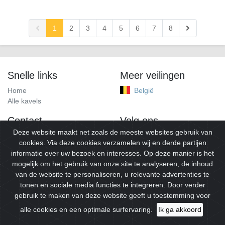
1
2
3
4
5
6
7
8
Snelle links
Meer veilingen
Home
België
Alle kavels
Contact
Volg ons
Deze website maakt net zoals de meeste websites gebruik van
info@alleveilingen.net
Facebook
cookies. Via deze cookies verzamelen wij en derde partijen
informatie over uw bezoek en interesses. Op deze manier is het
mogelijk om het gebruik van onze site te analyseren, de inhoud
van de website te personaliseren, u relevante advertenties te
tonen en sociale media functies te integreren. Door verder
gebruik te maken van deze website geeft u toestemming voor
alle cookies en een optimale surfervaring.
Ik ga akkoord
© 2026
Alleveilingen.
Alle rechten voorbehouden.