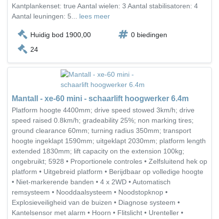
Kantplankenset: true Aantal wielen: 3 Aantal stabilisatoren: 4
Aantal leuningen: 5...
lees meer
Huidig bod 1900,00
0 biedingen
24
Mantall - xe-60 mini - schaarlift hoogwerker 6.4m
Platform hoogte 4400mm; drive speed stowed 3km/h; drive
speed raised 0.8km/h; gradeability 25%; non marking tires;
ground clearance 60mm; turning radius 350mm; transport
hoogte ingeklapt 1590mm; uitgeklapt 2030mm; platform length
extended 1830mm; lift capacity on the extension 100kg;
ongebruikt; 5928 • Proportionele controles • Zelfsluitend hek op
platform • Uitgebreid platform • Berijdbaar op volledige hoogte
• Niet-markerende banden • 4 x 2WD • Automatisch
remsysteem • Nooddaalsysteem • Noodstopknop •
Explosieveiligheid van de buizen • Diagnose systeem •
Kantelsensor met alarm • Hoorn • Flitslicht • Urenteller •