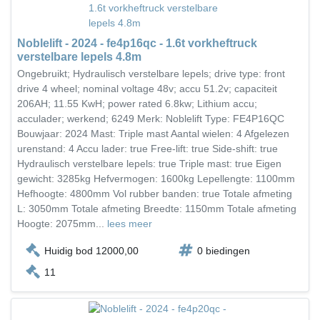
Noblelift - 2024 - fe4p16qc - 1.6t vorkheftruck
verstelbare lepels 4.8m
Ongebruikt; Hydraulisch verstelbare lepels; drive type: front
drive 4 wheel; nominal voltage 48v; accu 51.2v; capaciteit
206AH; 11.55 KwH; power rated 6.8kw; Lithium accu;
acculader; werkend; 6249 Merk: Noblelift Type: FE4P16QC
Bouwjaar: 2024 Mast: Triple mast Aantal wielen: 4 Afgelezen
urenstand: 4 Accu lader: true Free-lift: true Side-shift: true
Hydraulisch verstelbare lepels: true Triple mast: true Eigen
gewicht: 3285kg Hefvermogen: 1600kg Lepellengte: 1100mm
Hefhoogte: 4800mm Vol rubber banden: true Totale afmeting
L: 3050mm Totale afmeting Breedte: 1150mm Totale afmeting
Hoogte: 2075mm...
lees meer
Huidig bod 12000,00
0 biedingen
11