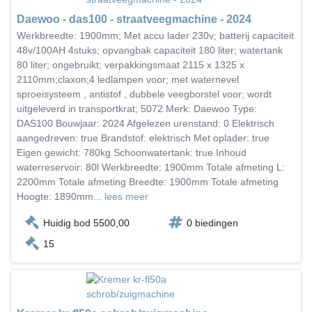
Daewoo - das100 - straatveegmachine - 2024
Werkbreedte: 1900mm; Met accu lader 230v; batterij capaciteit
48v/100AH 4stuks; opvangbak capaciteit 180 liter; watertank
80 liter; ongebruikt; verpakkingsmaat 2115 x 1325 x
2110mm;claxon;4 ledlampen voor; met waternevel
sproeisysteem , antistof , dubbele veegborstel voor; wordt
uitgeleverd in transportkrat; 5072 Merk: Daewoo Type:
DAS100 Bouwjaar: 2024 Afgelezen urenstand: 0 Elektrisch
aangedreven: true Brandstof: elektrisch Met oplader: true
Eigen gewicht: 780kg Schoonwatertank: true Inhoud
waterreservoir: 80l Werkbreedte: 1900mm Totale afmeting L:
2200mm Totale afmeting Breedte: 1900mm Totale afmeting
Hoogte: 1890mm...
lees meer
Huidig bod 5500,00
0 biedingen
15