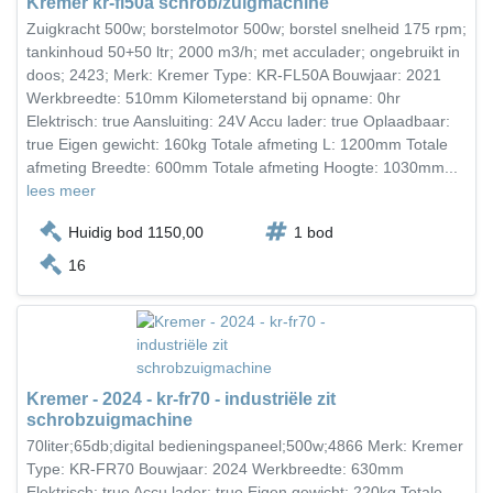
Kremer kr-fl50a schrob/zuigmachine
Zuigkracht 500w; borstelmotor 500w; borstel snelheid 175 rpm;
tankinhoud 50+50 ltr; 2000 m3/h; met acculader; ongebruikt in
doos; 2423; Merk: Kremer Type: KR-FL50A Bouwjaar: 2021
Werkbreedte: 510mm Kilometerstand bij opname: 0hr
Elektrisch: true Aansluiting: 24V Accu lader: true Oplaadbaar:
true Eigen gewicht: 160kg Totale afmeting L: 1200mm Totale
afmeting Breedte: 600mm Totale afmeting Hoogte: 1030mm...
lees meer
Huidig bod 1150,00
1 bod
16
Kremer - 2024 - kr-fr70 - industriële zit
schrobzuigmachine
70liter;65db;digital bedieningspaneel;500w;4866 Merk: Kremer
Type: KR-FR70 Bouwjaar: 2024 Werkbreedte: 630mm
Elektrisch: true Accu lader: true Eigen gewicht: 220kg Totale