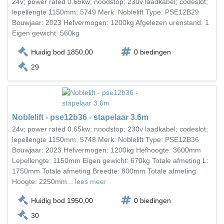
24v; power rated 0.65kw; noodstop; 230v laadkabel; codeslot;
lepellengte 1150mm; 5749 Merk: Noblelift Type: PSE12B29
Bouwjaar: 2023 Hefvermogen: 1200kg Afgelezen urenstand: 1
Eigen gewicht: 560kg
Huidig bod 1850,00
0 biedingen
29
Noblelift - pse12b36 - stapelaar 3.6m
24v; power rated 0.65kw; noodstop; 230v laadkabel; codeslot;
lepellengte 1150mm; 5748 Merk: Noblelift Type: PSE12B36
Bouwjaar: 2023 Hefvermogen: 1200kg Hefhoogte: 3600mm
Lepellengte: 1150mm Eigen gewicht: 670kg Totale afmeting L:
1750mm Totale afmeting Breedte: 800mm Totale afmeting
Hoogte: 2250mm...
lees meer
Huidig bod 1950,00
0 biedingen
30