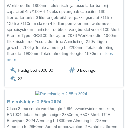
Werkbreedte: 1900mm; elektrisch: ja; accu lader;batterij
capaciteit 48v/100AH 4stuks;opvangbak capaciteit 180
liter;watertank 80 liter;ongebruikt; verpakkingsmaat 2115 x
1325 x 2110mm;claxon;4 ledlampen voor; met waternevel
sproeisysteem , antistof , dubbele veegborstel voor;6100 Merk:
Kremer Type: KRS100 Bouwjaar: 2023 Werkbreedte: 1900mm
Elektrisch: true Accu lader: true Aansluiting: 230V Eigen
gewicht: 780kg Totale afmeting L: 2200mm Totale afmeting
Breedte: 1900mm Totale afmeting Hoogte: 1890mm...
lees
meer
Huidig bod 5000,00
0 biedingen
22
Rte rolsteiger 2.85m 2024
Class 2; maximale werkhoogte 4.8M; zwenkwielen met rem;
EN1004; totale hoogte steiger 2850mm; 6507 Merk: RTE
Bouwjaar: 2024 Afmeting l: 1630mm Afmeting b: 725mm
Afmeting h: 2850mm Aantal opbouwdelen: 2 Aantal platforms: