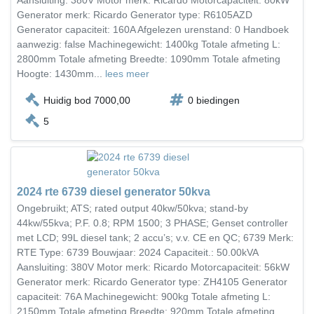
Aansluiting: 380V Motor merk: Ricardo Motorcapaciteit: 80kW
Generator merk: Ricardo Generator type: R6105AZD
Generator capaciteit: 160A Afgelezen urenstand: 0 Handboek
aanwezig: false Machinegewicht: 1400kg Totale afmeting L:
2800mm Totale afmeting Breedte: 1090mm Totale afmeting
Hoogte: 1430mm...
lees meer
Huidig bod 7000,00
0 biedingen
5
2024 rte 6739 diesel generator 50kva
Ongebruikt; ATS; rated output 40kw/50kva; stand-by
44kw/55kva; P.F. 0.8; RPM 1500; 3 PHASE; Genset controller
met LCD; 99L diesel tank; 2 accu’s; v.v. CE en QC; 6739 Merk:
RTE Type: 6739 Bouwjaar: 2024 Capaciteit.: 50.00kVA
Aansluiting: 380V Motor merk: Ricardo Motorcapaciteit: 56kW
Generator merk: Ricardo Generator type: ZH4105 Generator
capaciteit: 76A Machinegewicht: 900kg Totale afmeting L:
2150mm Totale afmeting Breedte: 920mm Totale afmeting