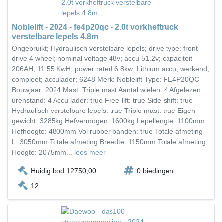
Noblelift - 2024 - fe4p20qc - 2.0t vorkheftruck
verstelbare lepels 4.8m
Ongebruikt; Hydraulisch verstelbare lepels; drive type: front
drive 4 wheel; nominal voltage 48v; accu 51.2v; capaciteit
206AH; 11.55 KwH; power rated 6.8kw; Lithium accu; werkend;
compleet; acculader; 6248 Merk: Noblelift Type: FE4P20QC
Bouwjaar: 2024 Mast: Triple mast Aantal wielen: 4 Afgelezen
urenstand: 4 Accu lader: true Free-lift: true Side-shift: true
Hydraulisch verstelbare lepels: true Triple mast: true Eigen
gewicht: 3285kg Hefvermogen: 1600kg Lepellengte: 1100mm
Hefhoogte: 4800mm Vol rubber banden: true Totale afmeting
L: 3050mm Totale afmeting Breedte: 1150mm Totale afmeting
Hoogte: 2075mm...
lees meer
Huidig bod 12750,00
0 biedingen
12