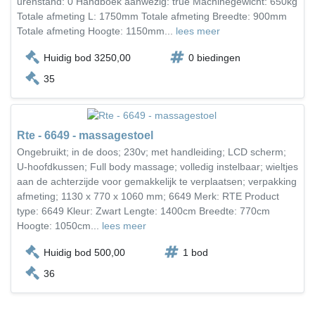
urenstand: 0 Handboek aanwezig: true Machinegewicht: 650kg
Totale afmeting L: 1750mm Totale afmeting Breedte: 900mm
Totale afmeting Hoogte: 1150mm...
lees meer
Huidig bod 3250,00
0 biedingen
35
Rte - 6649 - massagestoel
Ongebruikt; in de doos; 230v; met handleiding; LCD scherm;
U-hoofdkussen; Full body massage; volledig instelbaar; wieltjes
aan de achterzijde voor gemakkelijk te verplaatsen; verpakking
afmeting; 1130 x 770 x 1060 mm; 6649 Merk: RTE Product
type: 6649 Kleur: Zwart Lengte: 1400cm Breedte: 770cm
Hoogte: 1050cm...
lees meer
Huidig bod 500,00
1 bod
36