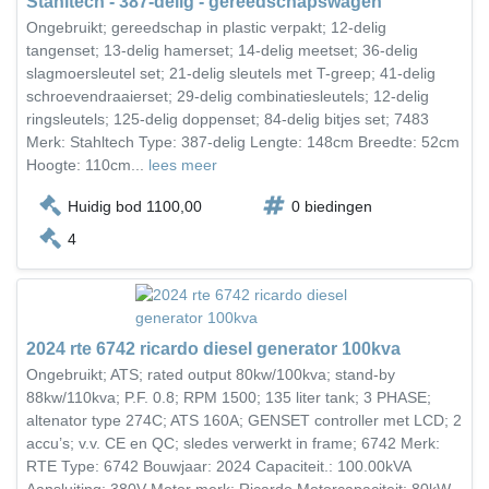
Stahltech - 387-delig - gereedschapswagen
Ongebruikt; gereedschap in plastic verpakt; 12-delig
tangenset; 13-delig hamerset; 14-delig meetset; 36-delig
slagmoersleutel set; 21-delig sleutels met T-greep; 41-delig
schroevendraaierset; 29-delig combinatiesleutels; 12-delig
ringsleutels; 125-delig doppenset; 84-delig bitjes set; 7483
Merk: Stahltech Type: 387-delig Lengte: 148cm Breedte: 52cm
Hoogte: 110cm...
lees meer
Huidig bod 1100,00
0 biedingen
4
2024 rte 6742 ricardo diesel generator 100kva
Ongebruikt; ATS; rated output 80kw/100kva; stand-by
88kw/110kva; P.F. 0.8; RPM 1500; 135 liter tank; 3 PHASE;
altenator type 274C; ATS 160A; GENSET controller met LCD; 2
accu’s; v.v. CE en QC; sledes verwerkt in frame; 6742 Merk:
RTE Type: 6742 Bouwjaar: 2024 Capaciteit.: 100.00kVA