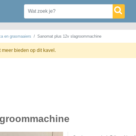
ca en grasmaaiers
Sanomat plus 12v slagroommachine
t meer bieden op dit kavel.
lagroommachine