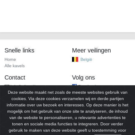
Snelle links
Meer veilingen
Home
België
Alle kavels
Contact
Volg ons
info@alleveilingen.net
Facebook
Deze website maakt net zoals de meeste websites gebruik van
cookies. Via deze cookies verzamelen wij en derde partijen
informatie over uw bezoek en interesses. Op deze manier is het
mogelijk om het gebruik van onze site te analyseren, de inhoud
van de website te personaliseren, u relevante advertenties te
tonen en sociale media functies te integreren. Door verder
gebruik te maken van deze website geeft u toestemming voor
© 2026
Alleveilingen.
Alle rechten voorbehouden.