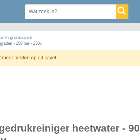
ca en grasmaaiers
graden - 150 bar - 230v
t meer bieden op dit kavel.
gedrukreiniger heetwater - 90