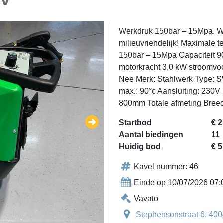
0v
Werkdruk 150bar – 15Mpa. We
milieuvriendelijk! Maximale 
150bar – 15Mpa Capaciteit 9
motorkracht 3,0 kW stroomvo
Nee Merk: Stahlwerk Type: 
max.: 90°c Aansluiting: 230V 
800mm Totale afmeting Bree
Startbod
€ 2
Aantal biedingen
11
Huidig bod
€ 5
Kavel nummer: 46
Einde op 10/07/2026 07:
Vavato
Stephensonstraat 6, 400