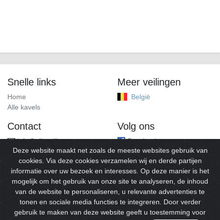
Snelle links
Meer veilingen
Home
België
Alle kavels
Contact
Volg ons
info@alleveilingen.net
Facebook
Deze website maakt net zoals de meeste websites gebruik van
cookies. Via deze cookies verzamelen wij en derde partijen
informatie over uw bezoek en interesses. Op deze manier is het
mogelijk om het gebruik van onze site te analyseren, de inhoud
van de website te personaliseren, u relevante advertenties te
tonen en sociale media functies te integreren. Door verder
gebruik te maken van deze website geeft u toestemming voor
© 2026
Alleveilingen.
Alle rechten voorbehouden.