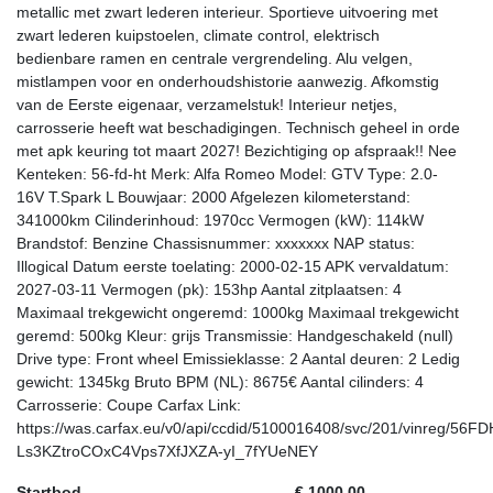
metallic met zwart lederen interieur. Sportieve uitvoering met
zwart lederen kuipstoelen, climate control, elektrisch
bedienbare ramen en centrale vergrendeling. Alu velgen,
mistlampen voor en onderhoudshistorie aanwezig. Afkomstig
van de Eerste eigenaar, verzamelstuk! Interieur netjes,
carrosserie heeft wat beschadigingen. Technisch geheel in orde
met apk keuring tot maart 2027! Bezichtiging op afspraak!! Nee
Kenteken: 56-fd-ht Merk: Alfa Romeo Model: GTV Type: 2.0-
16V T.Spark L Bouwjaar: 2000 Afgelezen kilometerstand:
341000km Cilinderinhoud: 1970cc Vermogen (kW): 114kW
Brandstof: Benzine Chassisnummer: xxxxxxx NAP status:
Illogical Datum eerste toelating: 2000-02-15 APK vervaldatum:
2027-03-11 Vermogen (pk): 153hp Aantal zitplaatsen: 4
Maximaal trekgewicht ongeremd: 1000kg Maximaal trekgewicht
geremd: 500kg Kleur: grijs Transmissie: Handgeschakeld (null)
Drive type: Front wheel Emissieklasse: 2 Aantal deuren: 2 Ledig
gewicht: 1345kg Bruto BPM (NL): 8675€ Aantal cilinders: 4
Carrosserie: Coupe Carfax Link:
https://was.carfax.eu/v0/api/ccdid/5100016408/svc/201/vinreg/
Ls3KZtroCOxC4Vps7XfJXZA-yI_7fYUeNEY
Startbod
€ 1000,00