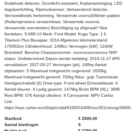
Dodehoek detector, Grootlicht-assistent, Koplampreiniging, LED
dagrijverlichting, Rijstrooksensor, Verkeersbord detectie,
Vermoeidheids herkenning, Verwarmde voorruit)Winter-pakket
(Ruitensproeiers verwarmbaar, Verwarmde voorruit,
Verwarmde voorstoelen) Bezichtiging op afspraak!! Nee
Kenteken: S-689-VJ Merk: Ford Model: Kuga Type: 1.5
Titanium Plus Bouwjaar: 2014 Afgelezen kilometerstand:
179391km Cilinderinhoud: 1498cc Vermogen (kW): 110kW
Brandstof: Benzine Chassisnummer: xxxxxxxxxxxxxxxxx NAP
status: Undetermined Datum eerste toelating: 2014-11-27 APK
vervaldatum: 2027-03-27 Vermogen (pk): 148hp Aantal
zitplaatsen: 5 Maximaal trekgewicht ongeremd: 2000kg
Maximaal trekgewicht geremd: 750kg Kleur: grijs Transmissie:
Handgeschakeld (6) Drive type: Front wheel Emissieklasse: 6
Aantal deuren: 4 Ledig gewicht: 1479kg Bruto BPM (NL): 389€
Rest BPM: 57€ Aantal cilinders: 4 Carrosserie: MPV Carfax
Link:
https://was.carfax.eu/v0/api/ccdid/5100016408/svc/201/vinreg
Startbod
€ 2500,00
Aantal biedingen
6
Huidig bod
€ 3250,00