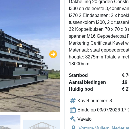
Dakhelling 20 graden Constru
I330 en de eerste 3,40mtr van
I270 2 Eindspanten: 2 x hoek
tussenkolom I200, 2 x tussen
32 Koppelbuizen 70 x 70 x 3
spanner M16 Gepoedercoat 
Markering Certificaat Kavel w
Materiaal: staal gepoederco
hoogte: 8275mm Totale afmet
18000mm
Startbod
€ 7
Aantal biedingen
16
Huidig bod
€ 2
Kavel nummer: 8
Einde op 09/07/2026 17:
Vavato
Vortum-Mullem, Nederla