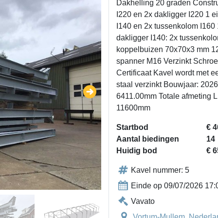
Dakhelling 20 graden Constru
I220 en 2x dakligger I220 1 e
I140 en 2x tussenkolom I160 
dakligger I140: 2x tussenkol
koppelbuizen 70x70x3 mm 12
spanner M16 Verzinkt Schroe
Certificaat Kavel wordt met e
staal verzinkt Bouwjaar: 20
6411.00mm Totale afmeting L
11600mm
Startbod
€ 4
Aantal biedingen
14
Huidig bod
€ 6
Kavel nummer: 5
Einde op 09/07/2026 17:
Vavato
Vortum-Mullem, Nederla