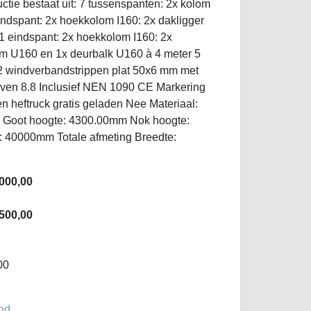
ctie bestaat uit: 7 tussenspanten: 2x kolom
indspant: 2x hoekkolom I160: 2x dakligger
1 eindspant: 2x hoekkolom I160: 2x
om U160 en 1x deurbalk U160 à 4 meter 5
 windverbandstrippen plat 50x6 mm met
ven 8.8 Inclusief NEN 1090 CE Markering
en heftruck gratis geladen Nee Materiaal:
26 Goot hoogte: 4300.00mm Nok hoogte:
: 40000mm Totale afmeting Breedte:
000,00
500,00
00
nd