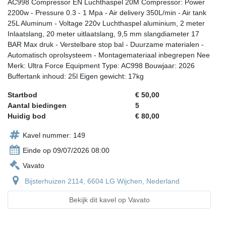
AC998 Compressor EN Luchthaspel 20M Compressor: Power
2200w - Pressure 0.3 - 1 Mpa - Air delivery 350L/min - Air tank
25L Aluminum - Voltage 220v Luchthaspel aluminium, 2 meter
Inlaatslang, 20 meter uitlaatslang, 9,5 mm slangdiameter 17
BAR Max druk - Verstelbare stop bal - Duurzame materialen -
Automatisch oprolsysteem - Montagemateriaal inbegrepen Nee
Merk: Ultra Force Equipment Type: AC998 Bouwjaar: 2026
Buffertank inhoud: 25l Eigen gewicht: 17kg
Startbod
€ 50,00
Aantal biedingen
5
Huidig bod
€ 80,00
Kavel nummer: 149
Einde op 09/07/2026 08:00
Vavato
Bijsterhuizen 2114, 6604 LG Wijchen, Nederland
Bekijk dit kavel op Vavato