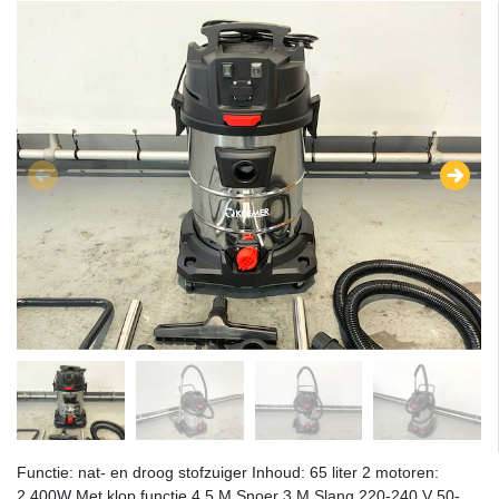
Functie: nat- en droog stofzuiger Inhoud: 65 liter 2 motoren:
2.400W Met klop functie 4,5 M Snoer 3 M Slang 220-240 V 50-