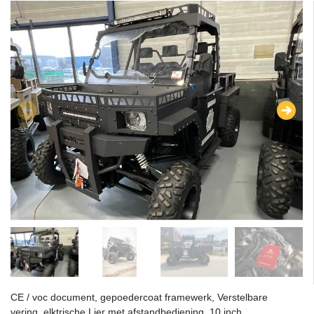
CE / voc document, gepoedercoat framewerk, Verstelbare
vering, elktrische Lier met afstandbediening, 10 inch