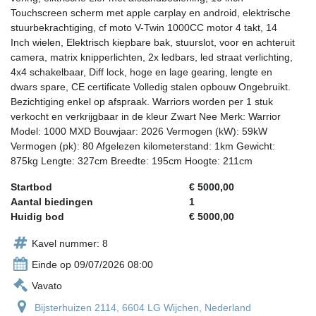
Touchscreen scherm met apple carplay en android, elektrische
stuurbekrachtiging, cf moto V-Twin 1000CC motor 4 takt, 14
Inch wielen, Elektrisch kiepbare bak, stuurslot, voor en achteruit
camera, matrix knipperlichten, 2x ledbars, led straat verlichting,
4x4 schakelbaar, Diff lock, hoge en lage gearing, lengte en
dwars spare, CE certificate Volledig stalen opbouw Ongebruikt.
Bezichtiging enkel op afspraak. Warriors worden per 1 stuk
verkocht en verkrijgbaar in de kleur Zwart Nee Merk: Warrior
Model: 1000 MXD Bouwjaar: 2026 Vermogen (kW): 59kW
Vermogen (pk): 80 Afgelezen kilometerstand: 1km Gewicht:
875kg Lengte: 327cm Breedte: 195cm Hoogte: 211cm
Startbod
€ 5000,00
Aantal biedingen
1
Huidig bod
€ 5000,00
Kavel nummer: 8
Einde op 09/07/2026 08:00
Vavato
Bijsterhuizen 2114, 6604 LG Wijchen, Nederland