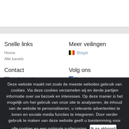
Snelle links
Meer veilingen
Home
België
Alle kavels
Contact
Volg ons
info@alleveilingen.net
Facebook
Deze website maakt net zoals de meeste websites gebruik van
cookies. Via deze cookies verzamelen wij en derde partijen
informatie over uw bezoek en interesses. Op deze manier is het
mogelijk om het gebruik van onze site te analyseren, de inhoud
van de website te personaliseren, u relevante advertenties te
tonen en sociale media functies te integreren. Door verder
gebruik te maken van deze website geeft u toestemming voor
© 2026
Alleveilingen.
Alle rechten voorbehouden.
alle cookies en een optimale surfervaring.
Ik ga akkoord