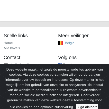
Snelle links
Meer veilingen
Home
België
Alle kavels
Contact
Volg ons
info@alleveilingen.net
Facebook
Deze website maakt net zoals de meeste websites gebruik van
cookies. Via deze cookies verzamelen wij en derde partijen
informatie over uw bezoek en interesses. Op deze manier is het
mogelijk om het gebruik van onze site te analyseren, de inhoud
van de website te personaliseren, u relevante advertenties te
tonen en sociale media functies te integreren. Door verder
gebruik te maken van deze website geeft u toestemming voor
© 2026
Alleveilingen.
Alle rechten voorbehouden.
alle cookies en een optimale surfervaring.
Ik ga akkoord