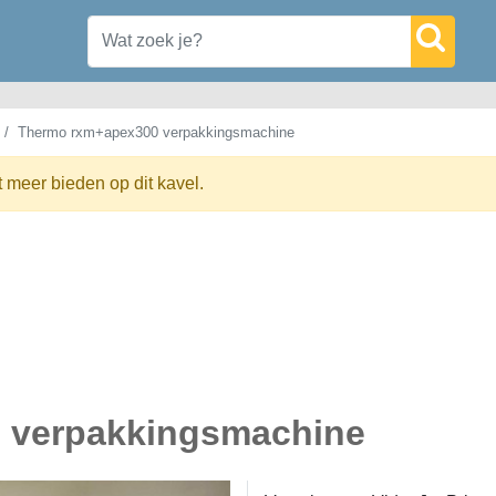
Thermo rxm+apex300 verpakkingsmachine
t meer bieden op dit kavel.
 verpakkingsmachine