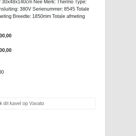
er 30x48x140cm Nee Merk: Thermo Type:
luiting: 380V Serienummer: 8545 Totale
meting Breedte: 1850mm Totale afmeting
00,00
00,00
00
k dit kavel op Vavato