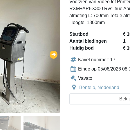
Voorzien van VideoJet Print
RXM+APEX300 Rvs: true Aans
afmeting L: 700mm Totale af
Hoogte: 1800mm
Startbod
€ 1
Aantal biedingen
1
Huidig bod
€ 1
Kavel nummer: 171
Einde op 05/06/2026 08:
Vavato
Bentelo, Nederland
Bekij