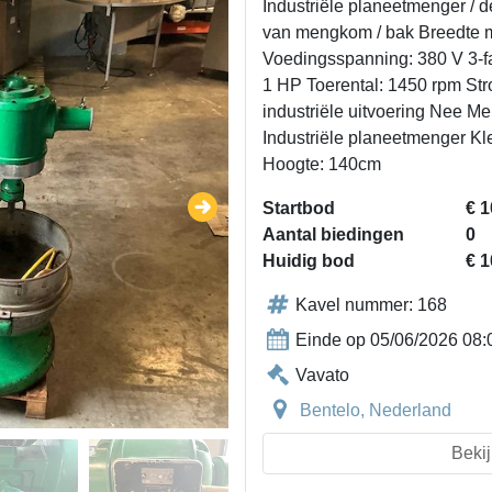
Industriële planeetmenger / d
van mengkom / bak Breedte 
Voedingsspanning: 380 V 3-f
1 HP Toerental: 1450 rpm Str
industriële uitvoering Nee M
Industriële planeetmenger K
Hoogte: 140cm
Startbod
€ 1
Aantal biedingen
0
Huidig bod
€ 1
Kavel nummer: 168
Einde op 05/06/2026 08:
Vavato
Bentelo, Nederland
Bekij