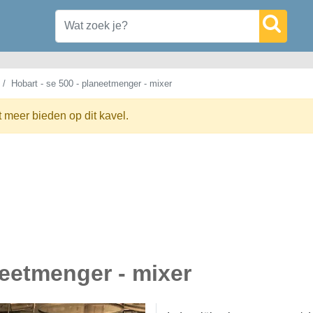
Hobart - se 500 - planeetmenger - mixer
t meer bieden op dit kavel.
neetmenger - mixer