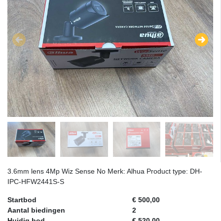
3.6mm lens 4Mp Wiz Sense No Merk: Alhua Product type: DH-
IPC-HFW2441S-S
Startbod
€ 500,00
Aantal biedingen
2
Huidig bod
€ 520,00