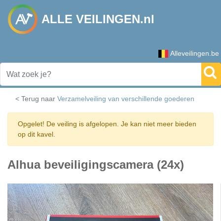
ALLE VEILINGEN.nl
Alleveilingen.be
< Terug naar
Verzamelveiling van verschillende goederen
Opgelet! De veiling is afgelopen. Je kan niet meer bieden
op dit kavel.
Alhua beveiligingscamera (24x)