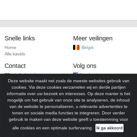
Snelle links
Meer veilingen
Home
België
Alle kavels
Contact
Volg ons
info@alleveilingen.net
Facebook
Deze website maakt net zoals de meeste websites gebruik van
cookies. Via deze cookies verzamelen wij en derde partijen
informatie over uw bezoek en interesses. Op deze manier is het
mogelijk om het gebruik van onze site te analyseren, de inhoud
van de website te personaliseren, u relevante advertenties te
tonen en sociale media functies te integreren. Door verder
gebruik te maken van deze website geeft u toestemming voor
© 2026
Alleveilingen.
Alle rechten voorbehouden.
alle cookies en een optimale surfervaring.
Ik ga akkoord