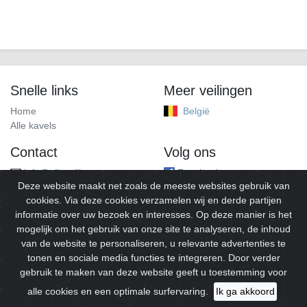
Snelle links
Meer veilingen
Home
België
Alle kavels
Contact
Volg ons
info@alleveilingen.net
Facebook
Deze website maakt net zoals de meeste websites gebruik van
cookies. Via deze cookies verzamelen wij en derde partijen
informatie over uw bezoek en interesses. Op deze manier is het
mogelijk om het gebruik van onze site te analyseren, de inhoud
van de website te personaliseren, u relevante advertenties te
tonen en sociale media functies te integreren. Door verder
gebruik te maken van deze website geeft u toestemming voor
© 2026
Alleveilingen.
Alle rechten voorbehouden.
alle cookies en een optimale surfervaring.
Ik ga akkoord