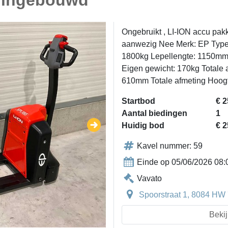
er ingebouwd
Ongebruikt , LI-ION accu pak
aanwezig Nee Merk: EP Type
1800kg Lepellengte: 1150mm A
Eigen gewicht: 170kg Totale 
610mm Totale afmeting Hoo
Startbod
€ 2
Aantal biedingen
1
Huidig bod
€ 2
Kavel nummer: 59
Einde op 05/06/2026 08:
Vavato
Spoorstraat 1, 8084 HW 
Bekij