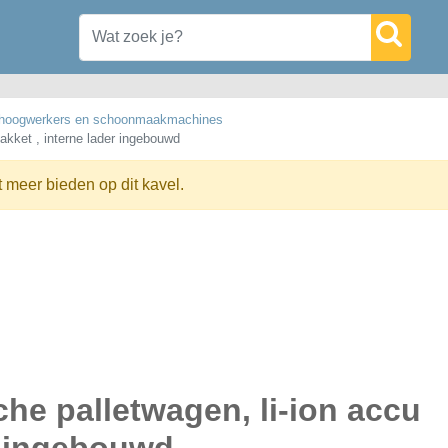
s, hoogwerkers en schoonmaakmachines
pakket , interne lader ingebouwd
t meer bieden op dit kavel.
sche palletwagen, li-ion accu