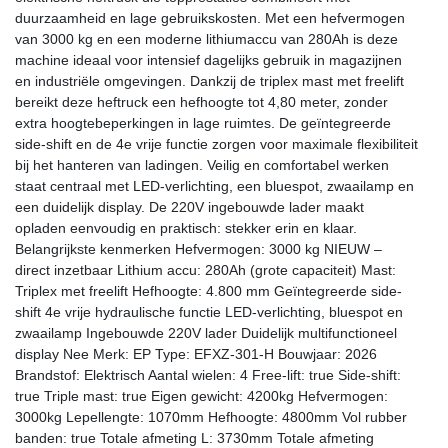
duurzaamheid en lage gebruikskosten. Met een hefvermogen
van 3000 kg en een moderne lithiumaccu van 280Ah is deze
machine ideaal voor intensief dagelijks gebruik in magazijnen
en industriële omgevingen. Dankzij de triplex mast met freelift
bereikt deze heftruck een hefhoogte tot 4,80 meter, zonder
extra hoogtebeperkingen in lage ruimtes. De geïntegreerde
side-shift en de 4e vrije functie zorgen voor maximale flexibiliteit
bij het hanteren van ladingen. Veilig en comfortabel werken
staat centraal met LED-verlichting, een bluespot, zwaailamp en
een duidelijk display. De 220V ingebouwde lader maakt
opladen eenvoudig en praktisch: stekker erin en klaar.
Belangrijkste kenmerken Hefvermogen: 3000 kg NIEUW –
direct inzetbaar Lithium accu: 280Ah (grote capaciteit) Mast:
Triplex met freelift Hefhoogte: 4.800 mm Geïntegreerde side-
shift 4e vrije hydraulische functie LED-verlichting, bluespot en
zwaailamp Ingebouwde 220V lader Duidelijk multifunctioneel
display Nee Merk: EP Type: EFXZ-301-H Bouwjaar: 2026
Brandstof: Elektrisch Aantal wielen: 4 Free-lift: true Side-shift:
true Triple mast: true Eigen gewicht: 4200kg Hefvermogen:
3000kg Lepellengte: 1070mm Hefhoogte: 4800mm Vol rubber
banden: true Totale afmeting L: 3730mm Totale afmeting