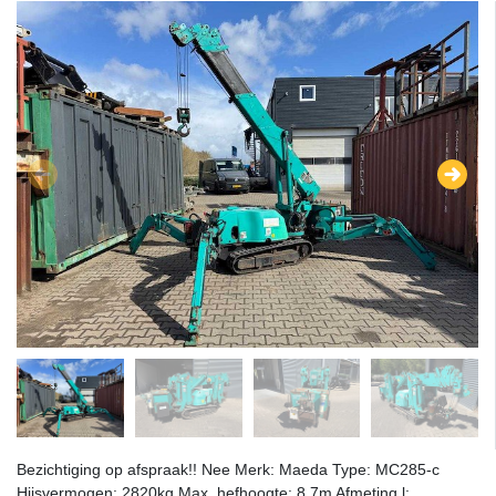
Bezichtiging op afspraak!! Nee Merk: Maeda Type: MC285-c
Hijsvermogen: 2820kg Max. hefhoogte: 8.7m Afmeting l: