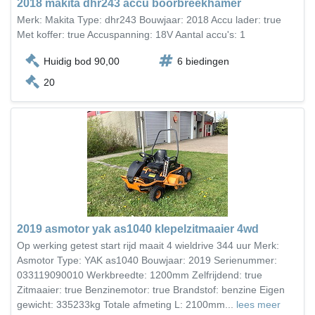
2018 makita dhr243 accu boorbreekhamer
Merk: Makita Type: dhr243 Bouwjaar: 2018 Accu lader: true
Met koffer: true Accuspanning: 18V Aantal accu's: 1
Huidig bod 90,00
6 biedingen
20
2019 asmotor yak as1040 klepelzitmaaier 4wd
Op werking getest start rijd maait 4 wieldrive 344 uur Merk:
Asmotor Type: YAK as1040 Bouwjaar: 2019 Serienummer:
033119090010 Werkbreedte: 1200mm Zelfrijdend: true
Zitmaaier: true Benzinemotor: true Brandstof: benzine Eigen
gewicht: 335233kg Totale afmeting L: 2100mm...
lees meer