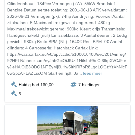
Cilinderinhoud: 1349cc Vermogen (kW): 55kW Brandstof:
Benzine Datum eerste toelating: 2001-06-13 APK vervaldatum:
2026-06-21 Vermogen (pk): 74hp Aandrijving: Voorwiel Aantal
zitplaatsen: 5 Maximaal trekgewicht ongeremd: 480kg
Maximaal trekgewicht geremd: 900kg Kleur: grijs Transmissie:
Handgeschakeld (null) Emissieklasse: 3 Aantal deuren: 2 Ledig
gewicht: 980kg Bruto BPM (NL): 1640€ Rest BPM: 0€ Aantal
cilinders: 4 Carrosserie: Hatchback Carfax Link:
https://was.carfax.eu/v0/api/ccdid/5100016408/svc/201/vinreg/
92HFLN/checksum/eyJhbGciOiJIUzI1NiIsInR5cCI6IkpXVCJ9.e
yJleHAiOjE3ODQ1NTEyMjl9.Hw5ItNRl7pR8LqgLQGzYzXhNicF
0wSpzAr-1AZLscOM Start en rijdt: Ja...
lees meer
Huidig bod 160,00
7 biedingen
5