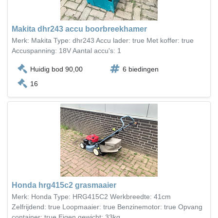
Makita dhr243 accu boorbreekhamer
Merk: Makita Type: dhr243 Accu lader: true Met koffer: true
Accuspanning: 18V Aantal accu's: 1
Huidig bod 90,00
6 biedingen
16
Honda hrg415c2 grasmaaier
Merk: Honda Type: HRG415C2 Werkbreedte: 41cm
Zelfrijdend: true Loopmaaier: true Benzinemotor: true Opvang
container: true Eigen gewicht: 33kg