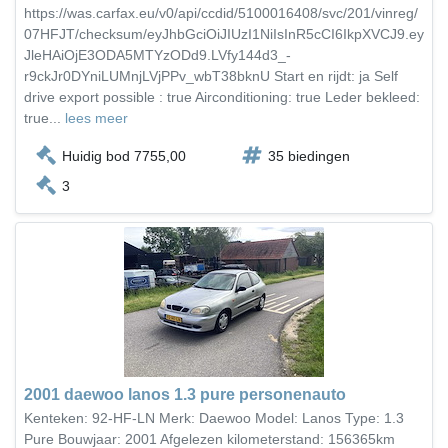
https://was.carfax.eu/v0/api/ccdid/5100016408/svc/201/vinreg/
07HFJT/checksum/eyJhbGciOiJIUzI1NiIsInR5cCI6IkpXVCJ9.ey
JleHAiOjE3ODA5MTYzODd9.LVfy144d3_-
r9ckJr0DYniLUMnjLVjPPv_wbT38bknU Start en rijdt: ja Self
drive export possible : true Airconditioning: true Leder bekleed:
true...
lees meer
Huidig bod 7755,00
35 biedingen
3
2001 daewoo lanos 1.3 pure personenauto
Kenteken: 92-HF-LN Merk: Daewoo Model: Lanos Type: 1.3
Pure Bouwjaar: 2001 Afgelezen kilometerstand: 156365km