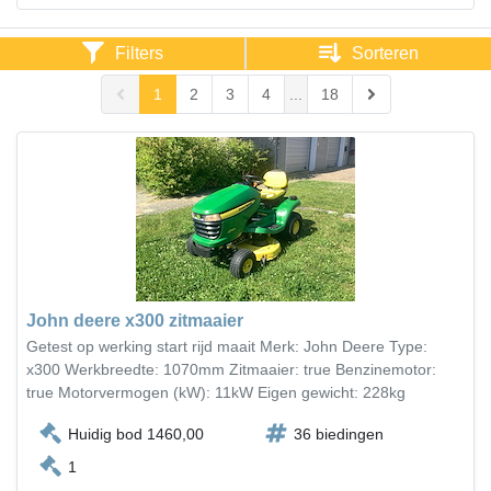
Filters
Sorteren
1
2
3
4
...
18
John deere x300 zitmaaier
Getest op werking start rijd maait Merk: John Deere Type:
x300 Werkbreedte: 1070mm Zitmaaier: true Benzinemotor:
true Motorvermogen (kW): 11kW Eigen gewicht: 228kg
Huidig bod 1460,00
36 biedingen
1