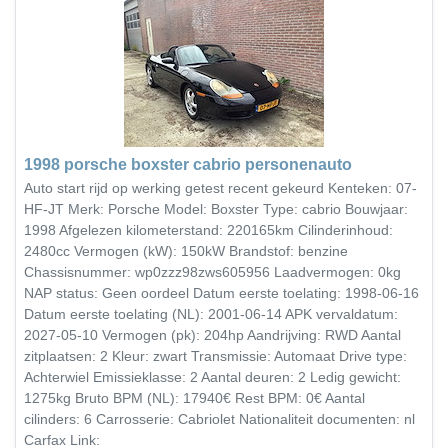
1998 porsche boxster cabrio personenauto
Auto start rijd op werking getest recent gekeurd Kenteken: 07-
HF-JT Merk: Porsche Model: Boxster Type: cabrio Bouwjaar:
1998 Afgelezen kilometerstand: 220165km Cilinderinhoud:
2480cc Vermogen (kW): 150kW Brandstof: benzine
Chassisnummer: wp0zzz98zws605956 Laadvermogen: 0kg
NAP status: Geen oordeel Datum eerste toelating: 1998-06-16
Datum eerste toelating (NL): 2001-06-14 APK vervaldatum:
2027-05-10 Vermogen (pk): 204hp Aandrijving: RWD Aantal
zitplaatsen: 2 Kleur: zwart Transmissie: Automaat Drive type:
Achterwiel Emissieklasse: 2 Aantal deuren: 2 Ledig gewicht:
1275kg Bruto BPM (NL): 17940€ Rest BPM: 0€ Aantal
cilinders: 6 Carrosserie: Cabriolet Nationaliteit documenten: nl
Carfax Link: