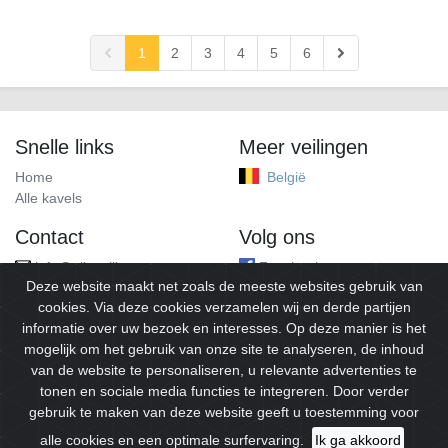
1
2
3
4
5
6
Snelle links
Meer veilingen
Home
België
Alle kavels
Contact
Volg ons
info@alleveilingen.net
Facebook
Deze website maakt net zoals de meeste websites gebruik van
cookies. Via deze cookies verzamelen wij en derde partijen
informatie over uw bezoek en interesses. Op deze manier is het
mogelijk om het gebruik van onze site te analyseren, de inhoud
van de website te personaliseren, u relevante advertenties te
tonen en sociale media functies te integreren. Door verder
gebruik te maken van deze website geeft u toestemming voor
© 2026
Alleveilingen.
Alle rechten voorbehouden.
alle cookies en een optimale surfervaring.
Ik ga akkoord