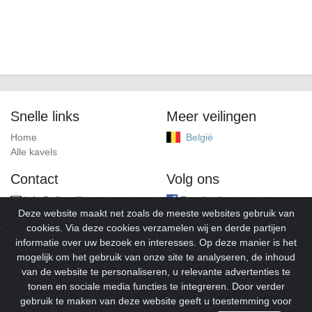
Snelle links
Meer veilingen
Home
België
Alle kavels
Contact
Volg ons
info@alleveilingen.net
Facebook
Deze website maakt net zoals de meeste websites gebruik van
cookies. Via deze cookies verzamelen wij en derde partijen
informatie over uw bezoek en interesses. Op deze manier is het
mogelijk om het gebruik van onze site te analyseren, de inhoud
van de website te personaliseren, u relevante advertenties te
tonen en sociale media functies te integreren. Door verder
gebruik te maken van deze website geeft u toestemming voor
© 2026
Alleveilingen.
Alle rechten voorbehouden.