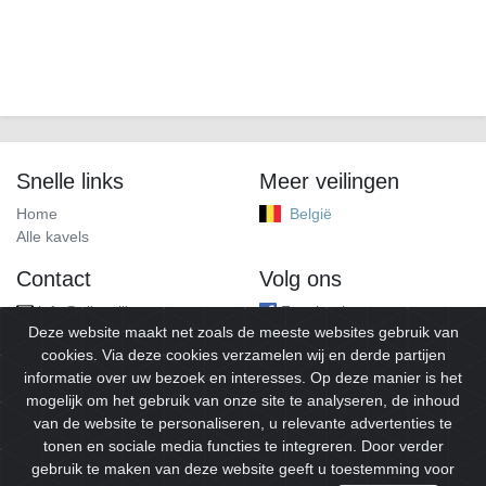
Snelle links
Meer veilingen
Home
België
Alle kavels
Contact
Volg ons
info@alleveilingen.net
Facebook
Deze website maakt net zoals de meeste websites gebruik van
cookies. Via deze cookies verzamelen wij en derde partijen
informatie over uw bezoek en interesses. Op deze manier is het
mogelijk om het gebruik van onze site te analyseren, de inhoud
van de website te personaliseren, u relevante advertenties te
tonen en sociale media functies te integreren. Door verder
gebruik te maken van deze website geeft u toestemming voor
© 2026
Alleveilingen.
Alle rechten voorbehouden.