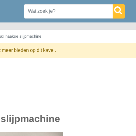
ax haakse slijpmachine
t meer bieden op dit kavel.
slijpmachine