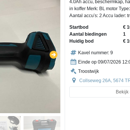
4.0Ah accu, beschermkap, han
in koffer Merk: BL motor Typ
Aantal accu's: 2 Accu lader: tr
Startbod
€ 1
Aantal biedingen
1
Huidig bod
€ 1
Kavel nummer: 9
Einde op 09/07/2026 12:
Troostwijk
Collseweg 26A, 5674 T
Bekijk 