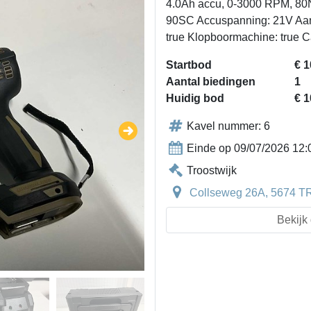
4.0Ah accu, 0-3000 RPM, 80N.
90SC Accuspanning: 21V Aanta
true Klopboormachine: true Cap
Startbod
€ 1
Aantal biedingen
1
Huidig bod
€ 1
Kavel nummer: 6
Einde op 09/07/2026 12:
Troostwijk
Collseweg 26A, 5674 T
Bekijk 