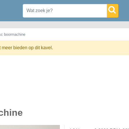
sc boormachine
t meer bieden op dit kavel.
chine