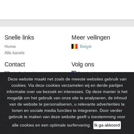
Snelle links
Meer veilingen
Home
België
Alle kavels
Contact
Volg ons
info@alleveilingen.net
Facebook
Deze website maakt net zoals de meeste websites gebruik van
cookies. Via deze cookies verzamelen wij en derde partijen
informatie over uw bezoek en interesses. Op deze manier is het
mogelijk om het gebruik van onze site te analyseren, de inhoud
van de website te personaliseren, u relevante advertenties te
tonen en sociale media functies te integreren. Door verder
gebruik te maken van deze website geeft u toestemming voor
© 2026
Alleveilingen.
Alle rechten voorbehouden.
alle cookies en een optimale surfervaring.
Ik ga akkoord