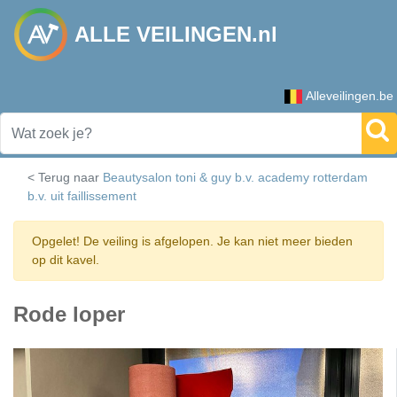
ALLE VEILINGEN.nl
Alleveilingen.be
< Terug naar
Beautysalon toni & guy b.v. academy rotterdam
b.v. uit faillissement
Opgelet! De veiling is afgelopen. Je kan niet meer bieden
op dit kavel.
Rode loper