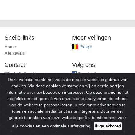
Snelle links
Meer veilingen
Home
België
Alle kavels
Contact
Volg ons
info@alleveilingen.net
Facebook
Deze website maakt net zoals de meeste websites gebruik van
cookies. Via deze cookies verzamelen wij en derde partijen
informatie over uw bezoek en interesses. Op deze manier is het
mogelijk om het gebruik van onze site te analyseren, de inhoud
van de website te personaliseren, u relevante advertenties te
tonen en sociale media functies te integreren. Door verder
gebruik te maken van deze website geeft u toestemming voor
© 2026
Alleveilingen.
Alle rechten voorbehouden.
alle cookies en een optimale surfervaring.
Ik ga akkoord