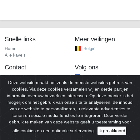
Snelle links
Meer veilingen
Home
België
Alle kavels
Contact
Volg ons
info@alleveilingen.net
Facebook
Deze website maakt net zoals de meeste websites gebruik van
cookies. Via deze cookies verzamelen wij en derde partijen
informatie over uw bezoek en interesses. Op deze manier is het
mogelijk om het gebruik van onze site te analyseren, de inhoud
van de website te personaliseren, u relevante advertenties te
tonen en sociale media functies te integreren. Door verder
gebruik te maken van deze website geeft u toestemming voor
© 2026
Alleveilingen.
Alle rechten voorbehouden.
alle cookies en een optimale surfervaring.
Ik ga akkoord