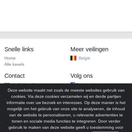
Snelle links
Meer veilingen
Home
België
Alle kavels
Contact
Volg ons
info@alleveilingen.net
Facebook
Deze website maakt net zoals de meeste websites gebruik van
cookies. Via deze cookies verzamelen wij en derde partijen
informatie over uw bezoek en interesses. Op deze manier is het
mogelijk om het gebruik van onze site te analyseren, de inhoud
van de website te personaliseren, u relevante advertenties te
tonen en sociale media functies te integreren. Door verder
gebruik te maken van deze website geeft u toestemming voor
© 2026
Alleveilingen.
Alle rechten voorbehouden.