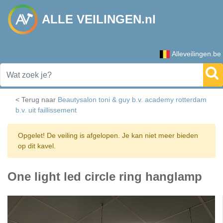
ALLE VEILINGEN.nl
Alleveilingen.be
< Terug naar
Beautysalon toni & guy b.v. academy rotterdam
b.v. uit faillissement
Opgelet! De veiling is afgelopen. Je kan niet meer bieden
op dit kavel.
One light led circle ring hanglamp