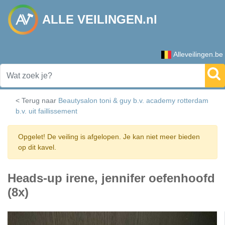
ALLE VEILINGEN.nl
Alleveilingen.be
< Terug naar
Beautysalon toni & guy b.v. academy rotterdam
b.v. uit faillissement
Opgelet! De veiling is afgelopen. Je kan niet meer bieden
op dit kavel.
Heads-up irene, jennifer oefenhoofd
(8x)