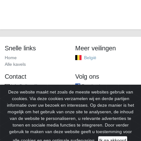
Snelle links
Meer veilingen
Home
België
Alle kavels
Contact
Volg ons
info@alleveilingen.net
Facebook
Deze website maakt net zoals de meeste websites gebruik van
cookies. Via deze cookies verzamelen wij en derde partijen
informatie over uw bezoek en interesses. Op deze manier is het
mogelijk om het gebruik van onze site te analyseren, de inhoud
van de website te personaliseren, u relevante advertenties te
tonen en sociale media functies te integreren. Door verder
gebruik te maken van deze website geeft u toestemming voor
© 2026
Alleveilingen.
Alle rechten voorbehouden.
alle cookies en een optimale surfervaring.
Ik ga akkoord