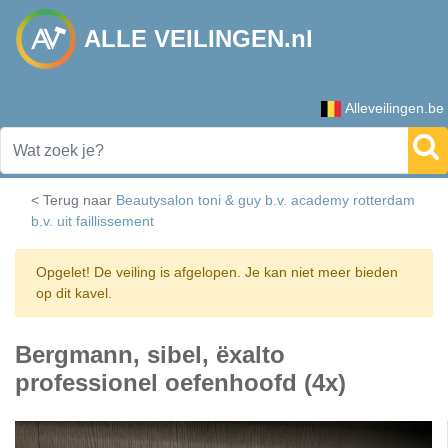
ALLE VEILINGEN.nl
Alleveilingen.be
< Terug naar
Beautysalon toni & guy b.v. academy rotterdam
b.v. uit faillissement
Opgelet! De veiling is afgelopen. Je kan niet meer bieden
op dit kavel.
Bergmann, sibel, ëxalto
professionel oefenhoofd (4x)