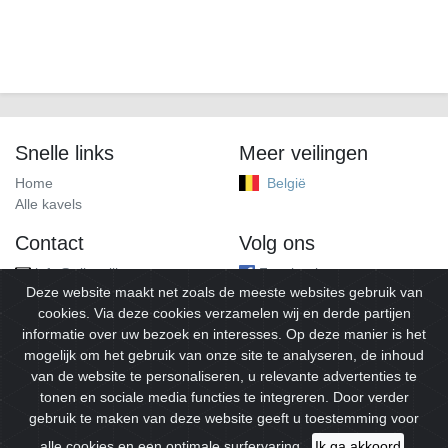
Snelle links
Meer veilingen
Home
België
Alle kavels
Contact
Volg ons
info@alleveilingen.net
Facebook
Deze website maakt net zoals de meeste websites gebruik van
cookies. Via deze cookies verzamelen wij en derde partijen
informatie over uw bezoek en interesses. Op deze manier is het
mogelijk om het gebruik van onze site te analyseren, de inhoud
van de website te personaliseren, u relevante advertenties te
tonen en sociale media functies te integreren. Door verder
gebruik te maken van deze website geeft u toestemming voor
© 2026
Alleveilingen.
Alle rechten voorbehouden.
alle cookies en een optimale surfervaring.
Ik ga akkoord