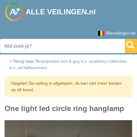
ALLE VEILINGEN.nl
Alleveilingen.be
< Terug naar
Beautysalon toni & guy b.v. academy rotterdam
b.v. uit faillissement
Opgelet! De veiling is afgelopen. Je kan niet meer bieden
op dit kavel.
One light led circle ring hanglamp