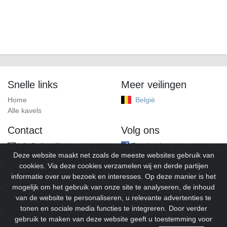
Snelle links
Meer veilingen
Home
België
Alle kavels
Contact
Volg ons
info@alleveilingen.net
Facebook
Deze website maakt net zoals de meeste websites gebruik van
cookies. Via deze cookies verzamelen wij en derde partijen
informatie over uw bezoek en interesses. Op deze manier is het
mogelijk om het gebruik van onze site te analyseren, de inhoud
van de website te personaliseren, u relevante advertenties te
tonen en sociale media functies te integreren. Door verder
gebruik te maken van deze website geeft u toestemming voor
© 2026
Alleveilingen.
Alle rechten voorbehouden.