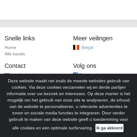
Snelle links
Meer veilingen
Home
België
Alle kavels
Contact
Volg ons
info@alleveilingen.net
Facebook
Deze website maakt net zoals de meeste websites gebruik van
cookies. Via deze cookies verzamelen wij en derde partijen
informatie over uw bezoek en interesses. Op deze manier is het
mogelijk om het gebruik van onze site te analyseren, de inhoud
van de website te personaliseren, u relevante advertenties te
tonen en sociale media functies te integreren. Door verder
gebruik te maken van deze website geeft u toestemming voor
© 2026
Alleveilingen.
Alle rechten voorbehouden.
alle cookies en een optimale surfervaring.
Ik ga akkoord