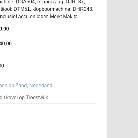
machine: DGA504, reciprozaag: DJR187,
titool: DTM51, klopboormachine: DHR243,
lusief accu en lader. Merk: Makita
0,00
40,00
00
oon op Zand, Nederland
dit kavel op Troostwijk