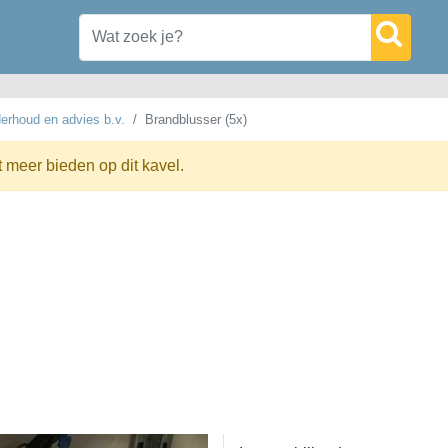
erhoud en advies b.v.
Brandblusser (5x)
t meer bieden op dit kavel.