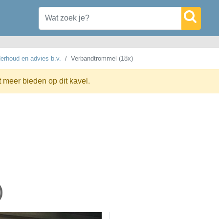
erhoud en advies b.v.
Verbandtrommel (18x)
t meer bieden op dit kavel.
)