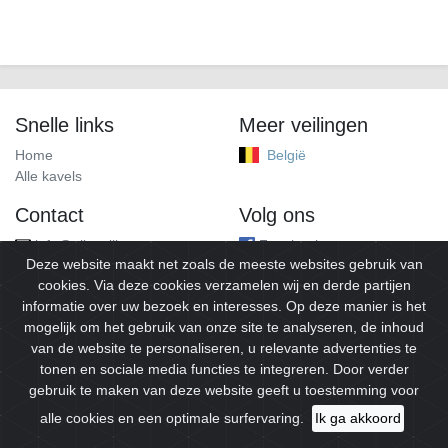
Snelle links
Meer veilingen
Home
België
Alle kavels
Contact
Volg ons
info@alleveilingen.net
Facebook
Deze website maakt net zoals de meeste websites gebruik van
cookies. Via deze cookies verzamelen wij en derde partijen
informatie over uw bezoek en interesses. Op deze manier is het
mogelijk om het gebruik van onze site te analyseren, de inhoud
van de website te personaliseren, u relevante advertenties te
tonen en sociale media functies te integreren. Door verder
gebruik te maken van deze website geeft u toestemming voor
© 2026
Alleveilingen.
Alle rechten voorbehouden.
alle cookies en een optimale surfervaring.
Ik ga akkoord