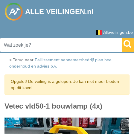
ALLE VEILINGEN.nl
Alleveilingen.be
< Terug naar
Faillissement aannemersbedrijf plan bee
onderhoud en advies b.v.
Opgelet! De veiling is afgelopen. Je kan niet meer bieden
op dit kavel.
Vetec vld50-1 bouwlamp (4x)