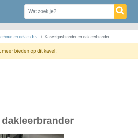
erhoud en advies b.v.
Karweigasbrander en dakleerbrander
t meer bieden op dit kavel.
 dakleerbrander