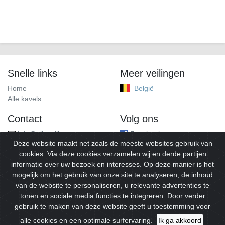
Snelle links
Meer veilingen
Home
België
Alle kavels
Contact
Volg ons
info@alleveilingen.net
Facebook
Deze website maakt net zoals de meeste websites gebruik van
cookies. Via deze cookies verzamelen wij en derde partijen
informatie over uw bezoek en interesses. Op deze manier is het
mogelijk om het gebruik van onze site te analyseren, de inhoud
van de website te personaliseren, u relevante advertenties te
tonen en sociale media functies te integreren. Door verder
gebruik te maken van deze website geeft u toestemming voor
© 2026
Alleveilingen.
Alle rechten voorbehouden.
alle cookies en een optimale surfervaring.
Ik ga akkoord