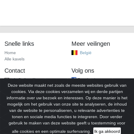
Snelle links
Meer veilingen
Home
België
Alle kavels
Contact
Volg ons
info@alleveilingen.net
Facebook
Deze website maakt net zoals de meeste websites gebruik van
cookies. Via deze cookies verzamelen wij en derde partijen
informatie over uw bezoek en interesses. Op deze manier is het
mogelijk om het gebruik van onze site te analyseren, de inhoud
van de website te personaliseren, u relevante advertenties te
tonen en sociale media functies te integreren. Door verder
gebruik te maken van deze website geeft u toestemming voor
© 2026
Alleveilingen.
Alle rechten voorbehouden.
alle cookies en een optimale surfervaring.
Ik ga akkoord