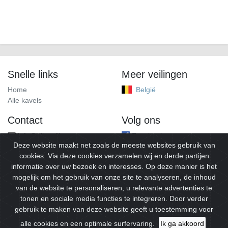
Snelle links
Meer veilingen
Home
België
Alle kavels
Contact
Volg ons
info@alleveilingen.net
Facebook
Deze website maakt net zoals de meeste websites gebruik van
cookies. Via deze cookies verzamelen wij en derde partijen
informatie over uw bezoek en interesses. Op deze manier is het
mogelijk om het gebruik van onze site te analyseren, de inhoud
van de website te personaliseren, u relevante advertenties te
tonen en sociale media functies te integreren. Door verder
gebruik te maken van deze website geeft u toestemming voor
© 2026
Alleveilingen.
Alle rechten voorbehouden.
alle cookies en een optimale surfervaring.
Ik ga akkoord