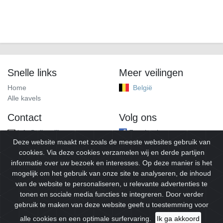
Snelle links
Meer veilingen
Home
België
Alle kavels
Contact
Volg ons
info@alleveilingen.net
Facebook
Deze website maakt net zoals de meeste websites gebruik van
cookies. Via deze cookies verzamelen wij en derde partijen
informatie over uw bezoek en interesses. Op deze manier is het
mogelijk om het gebruik van onze site te analyseren, de inhoud
van de website te personaliseren, u relevante advertenties te
tonen en sociale media functies te integreren. Door verder
gebruik te maken van deze website geeft u toestemming voor
© 2026
Alleveilingen.
Alle rechten voorbehouden.
alle cookies en een optimale surfervaring.
Ik ga akkoord