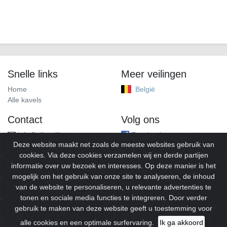
Snelle links
Meer veilingen
Home
België
Alle kavels
Contact
Volg ons
info@alleveilingen.net
Facebook
Deze website maakt net zoals de meeste websites gebruik van
cookies. Via deze cookies verzamelen wij en derde partijen
informatie over uw bezoek en interesses. Op deze manier is het
mogelijk om het gebruik van onze site te analyseren, de inhoud
van de website te personaliseren, u relevante advertenties te
tonen en sociale media functies te integreren. Door verder
gebruik te maken van deze website geeft u toestemming voor
© 2026
Alleveilingen.
Alle rechten voorbehouden.
alle cookies en een optimale surfervaring.
Ik ga akkoord