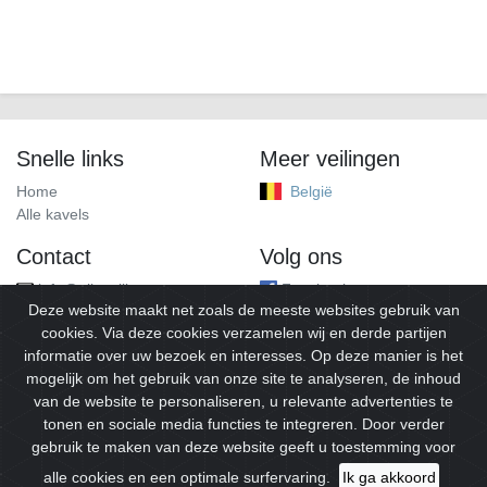
Snelle links
Meer veilingen
Home
België
Alle kavels
Contact
Volg ons
info@alleveilingen.net
Facebook
Deze website maakt net zoals de meeste websites gebruik van
cookies. Via deze cookies verzamelen wij en derde partijen
informatie over uw bezoek en interesses. Op deze manier is het
mogelijk om het gebruik van onze site te analyseren, de inhoud
van de website te personaliseren, u relevante advertenties te
tonen en sociale media functies te integreren. Door verder
gebruik te maken van deze website geeft u toestemming voor
© 2026
Alleveilingen.
Alle rechten voorbehouden.
alle cookies en een optimale surfervaring.
Ik ga akkoord