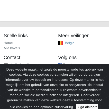
Snelle links
Meer veilingen
Home
België
Alle kavels
Contact
Volg ons
info@alleveilingen.net
Facebook
Deze website maakt net zoals de meeste websites gebruik van
cookies. Via deze cookies verzamelen wij en derde partijen
informatie over uw bezoek en interesses. Op deze manier is het
mogelijk om het gebruik van onze site te analyseren, de inhoud
van de website te personaliseren, u relevante advertenties te
tonen en sociale media functies te integreren. Door verder
gebruik te maken van deze website geeft u toestemming voor
© 2026
Alleveilingen.
Alle rechten voorbehouden.
alle cookies en een optimale surfervaring.
Ik ga akkoord