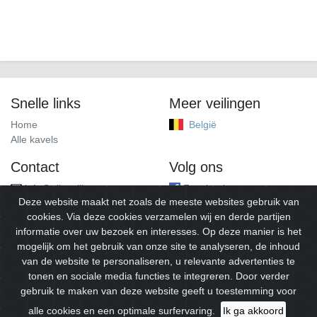
Snelle links
Meer veilingen
Home
België
Alle kavels
Contact
Volg ons
info@alleveilingen.net
Facebook
Deze website maakt net zoals de meeste websites gebruik van
cookies. Via deze cookies verzamelen wij en derde partijen
informatie over uw bezoek en interesses. Op deze manier is het
mogelijk om het gebruik van onze site te analyseren, de inhoud
van de website te personaliseren, u relevante advertenties te
tonen en sociale media functies te integreren. Door verder
gebruik te maken van deze website geeft u toestemming voor
© 2026
Alleveilingen.
Alle rechten voorbehouden.
alle cookies en een optimale surfervaring.
Ik ga akkoord