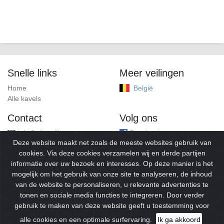
Snelle links
Meer veilingen
Home
België
Alle kavels
Contact
Volg ons
info@alleveilingen.net
Facebook
Deze website maakt net zoals de meeste websites gebruik van
cookies. Via deze cookies verzamelen wij en derde partijen
informatie over uw bezoek en interesses. Op deze manier is het
mogelijk om het gebruik van onze site te analyseren, de inhoud
van de website te personaliseren, u relevante advertenties te
tonen en sociale media functies te integreren. Door verder
gebruik te maken van deze website geeft u toestemming voor
© 2026
Alleveilingen.
Alle rechten voorbehouden.
alle cookies en een optimale surfervaring.
Ik ga akkoord