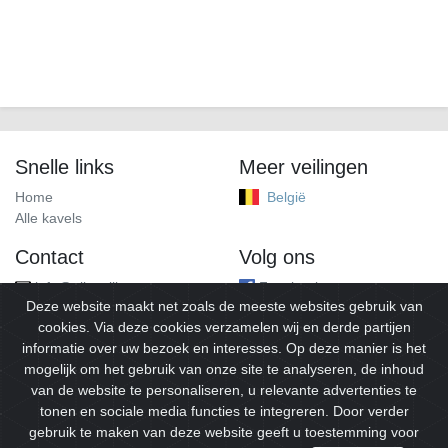
Snelle links
Meer veilingen
Home
België
Alle kavels
Contact
Volg ons
info@alleveilingen.net
Facebook
Deze website maakt net zoals de meeste websites gebruik van
cookies. Via deze cookies verzamelen wij en derde partijen
informatie over uw bezoek en interesses. Op deze manier is het
mogelijk om het gebruik van onze site te analyseren, de inhoud
van de website te personaliseren, u relevante advertenties te
tonen en sociale media functies te integreren. Door verder
gebruik te maken van deze website geeft u toestemming voor
© 2026
Alleveilingen.
Alle rechten voorbehouden.